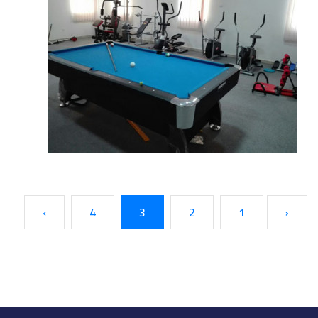
›
4
3
2
1
‹